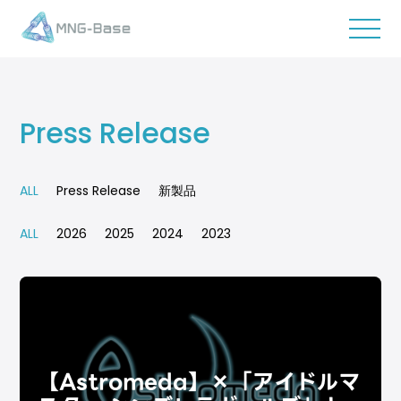
Press Release
ALL
Press Release
新製品
ALL
2026
2025
2024
2023
【Astromeda】×「アイドルマ