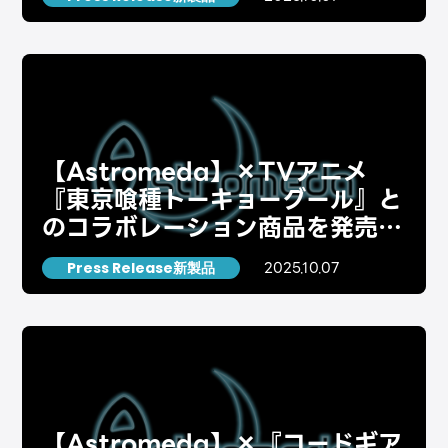
【Astromeda】×TVアニメ
『東京喰種トーキョーグール』と
のコラボレーション商品を発売い
たしました。 #3
2025.10.07
Press Release新製品
【Astromeda】×『コードギア