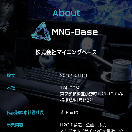
About
株式会社マイニングベース
設立
2018年5月11日
本社
174-0063
東京都板橋区前野町1-29-10 FVP
板橋ビル1号館2階
代表取締本社役社長
武正 貴昭
事業内容
HPCの製造・企画・販売
オリジナルデザインPCの製造・企